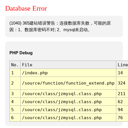
Database Error
(1040) 365建站错误警告：连接数据库失败，可能的原
因：1、数据库密码不对; 2、mysql未启动。
PHP Debug
No.
File
Line
1
/index.php
14
2
/source/function/function_extend.php
324
3
/source/class/jzmysql.class.php
211
4
/source/class/jzmysql.class.php
62
5
/source/class/jzmysql.class.php
94
6
/source/class/jzmysql.class.php
76