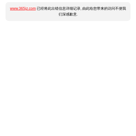
www.365jz.com
已经将此出错信息详细记录, 由此给您带来的访问不便我
们深感歉意.