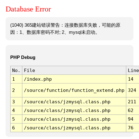
Database Error
(1040) 365建站错误警告：连接数据库失败，可能的原
因：1、数据库密码不对; 2、mysql未启动。
PHP Debug
No.
File
Line
1
/index.php
14
2
/source/function/function_extend.php
324
3
/source/class/jzmysql.class.php
211
4
/source/class/jzmysql.class.php
62
5
/source/class/jzmysql.class.php
94
6
/source/class/jzmysql.class.php
76