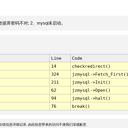
据库密码不对; 2、mysql未启动。
Line
Code
14
checkredirect()
324
jzmysql->Fetch_First(
211
jzmysql->Init()
62
jzmysql->Open()
94
jzmysql->halt()
76
break()
出错信息详细记录, 由此给您带来的访问不便我们深感歉意.