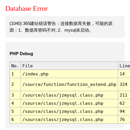
Database Error
(1040) 365建站错误警告：连接数据库失败，可能的原
因：1、数据库密码不对; 2、mysql未启动。
PHP Debug
No.
File
Line
1
/index.php
14
2
/source/function/function_extend.php
324
3
/source/class/jzmysql.class.php
211
4
/source/class/jzmysql.class.php
62
5
/source/class/jzmysql.class.php
94
6
/source/class/jzmysql.class.php
76