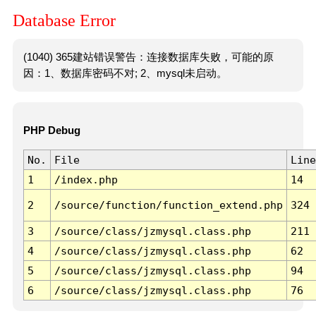
Database Error
(1040) 365建站错误警告：连接数据库失败，可能的原
因：1、数据库密码不对; 2、mysql未启动。
PHP Debug
No.
File
Line
1
/index.php
14
2
/source/function/function_extend.php
324
3
/source/class/jzmysql.class.php
211
4
/source/class/jzmysql.class.php
62
5
/source/class/jzmysql.class.php
94
6
/source/class/jzmysql.class.php
76