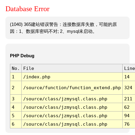
Database Error
(1040) 365建站错误警告：连接数据库失败，可能的原
因：1、数据库密码不对; 2、mysql未启动。
PHP Debug
No.
File
Line
1
/index.php
14
2
/source/function/function_extend.php
324
3
/source/class/jzmysql.class.php
211
4
/source/class/jzmysql.class.php
62
5
/source/class/jzmysql.class.php
94
6
/source/class/jzmysql.class.php
76