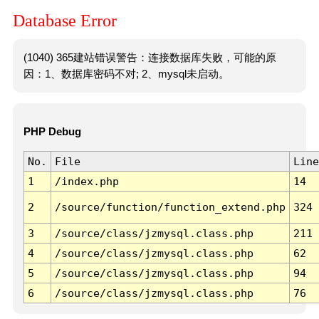
Database Error
(1040) 365建站错误警告：连接数据库失败，可能的原
因：1、数据库密码不对; 2、mysql未启动。
PHP Debug
No.
File
Line
1
/index.php
14
2
/source/function/function_extend.php
324
3
/source/class/jzmysql.class.php
211
4
/source/class/jzmysql.class.php
62
5
/source/class/jzmysql.class.php
94
6
/source/class/jzmysql.class.php
76