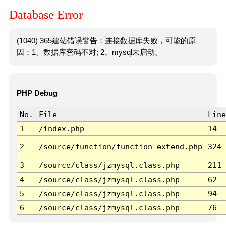
Database Error
(1040) 365建站错误警告：连接数据库失败，可能的原
因：1、数据库密码不对; 2、mysql未启动。
PHP Debug
No.
File
Line
1
/index.php
14
2
/source/function/function_extend.php
324
3
/source/class/jzmysql.class.php
211
4
/source/class/jzmysql.class.php
62
5
/source/class/jzmysql.class.php
94
6
/source/class/jzmysql.class.php
76