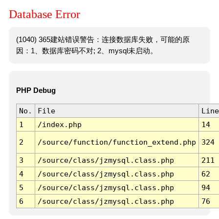
Database Error
(1040) 365建站错误警告：连接数据库失败，可能的原
因：1、数据库密码不对; 2、mysql未启动。
PHP Debug
No.
File
Line
1
/index.php
14
2
/source/function/function_extend.php
324
3
/source/class/jzmysql.class.php
211
4
/source/class/jzmysql.class.php
62
5
/source/class/jzmysql.class.php
94
6
/source/class/jzmysql.class.php
76