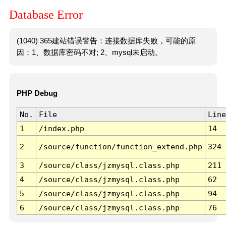
Database Error
(1040) 365建站错误警告：连接数据库失败，可能的原
因：1、数据库密码不对; 2、mysql未启动。
PHP Debug
No.
File
Line
1
/index.php
14
2
/source/function/function_extend.php
324
3
/source/class/jzmysql.class.php
211
4
/source/class/jzmysql.class.php
62
5
/source/class/jzmysql.class.php
94
6
/source/class/jzmysql.class.php
76