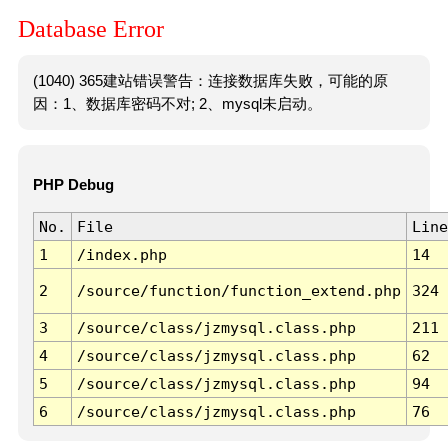
Database Error
(1040) 365建站错误警告：连接数据库失败，可能的原
因：1、数据库密码不对; 2、mysql未启动。
PHP Debug
No.
File
Line
1
/index.php
14
2
/source/function/function_extend.php
324
3
/source/class/jzmysql.class.php
211
4
/source/class/jzmysql.class.php
62
5
/source/class/jzmysql.class.php
94
6
/source/class/jzmysql.class.php
76