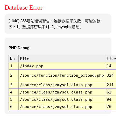
Database Error
(1040) 365建站错误警告：连接数据库失败，可能的原
因：1、数据库密码不对; 2、mysql未启动。
PHP Debug
No.
File
Line
1
/index.php
14
2
/source/function/function_extend.php
324
3
/source/class/jzmysql.class.php
211
4
/source/class/jzmysql.class.php
62
5
/source/class/jzmysql.class.php
94
6
/source/class/jzmysql.class.php
76