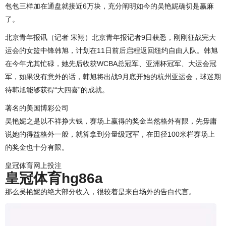
包包三样加在通盘就接近6万块，充分阐明如今的吴艳妮确切是赢麻
了。
北京青年报讯（记者 宋翔）北京青年报记者9日获悉，刚刚征战完大
运会的女篮中锋韩旭，计划在11日前后启程返回纽约自由人队。韩旭
在今年尤其忙碌，她先后收获WCBA总冠军、亚洲杯冠军、大运会冠
军，如果没有意外的话，韩旭将出战9月底开始的杭州亚运会，球迷期
待韩旭能够获得“大四喜”的成就。
著名的美国博彩公司
吴艳妮之是以不祥挣大钱，赛场上赢得的奖金当然格外有限，先毋庸
说她的得益格外一般，就算拿到分量级冠军，在田径100米栏赛场上
的奖金也十分有限。
皇冠体育网上投注
皇冠体育hg86a
那么吴艳妮的绝大部分收入，很较着是来自场外的告白代言。