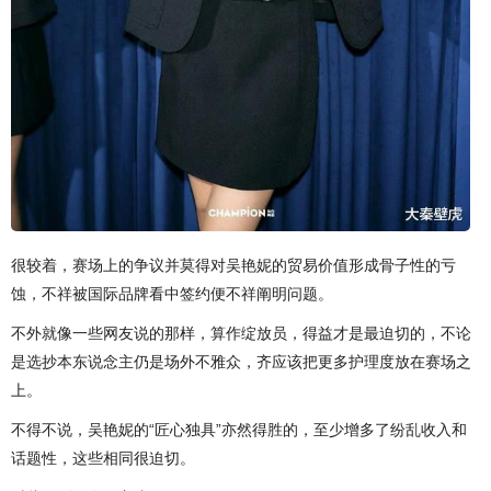
很较着，赛场上的争议并莫得对吴艳妮的贸易价值形成骨子性的亏
蚀，不祥被国际品牌看中签约便不祥阐明问题。
不外就像一些网友说的那样，算作绽放员，得益才是最迫切的，不论
是选抄本东说念主仍是场外不雅众，齐应该把更多护理度放在赛场之
上。
不得不说，吴艳妮的“匠心独具”亦然得胜的，至少增多了纷乱收入和
话题性，这些相同很迫切。