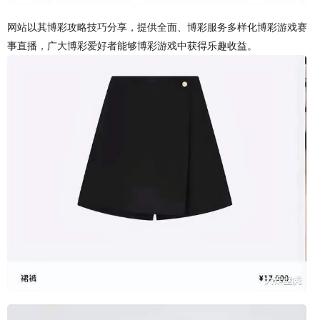
网站以其博彩攻略技巧分享，提供全面、博彩服务多样化博彩游戏赛
事直播，广大博彩爱好者能够博彩游戏中获得乐趣收益。