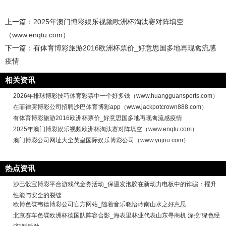
上一篇：
2025年澳门博彩娱乐视频欧洲杯淘汰赛对阵填空
（www.enqtu.com）
下一篇：
有体育博彩旅游2016欧洲杯票价_好意思国多地再现禽流感
疫情
相关资讯
2026年排球博彩技巧体育彩票中一个好多钱（www.huangguansports.com）
在菲律宾博彩公司招聘沙巴体育博彩app（www.jackpotcrown888.com）
有体育博彩旅游2016欧洲杯票价_好意思国多地再现禽流感疫情
2025年澳门博彩娱乐视频欧洲杯淘汰赛对阵填空（www.enqtu.com）
澳门博彩公司网址大全英皇国际娱乐博彩公司（www.yujnu.com）
热点资讯
沙巴骰宝博彩平台游戏代金券活动_保温发泡胶在新动力电板中的诈骗：擢升
性能与安全的裂缝
欧博色碟韦德博彩公司官方网站_随着音乐晓悟岭南山水之好意思
北京赛车色碟欧洲杯德国队阵容合影_海表里林业代表山东寻商机 深挖“绿色经