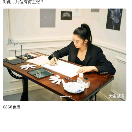
对此，列位有何主张？
6868色碟