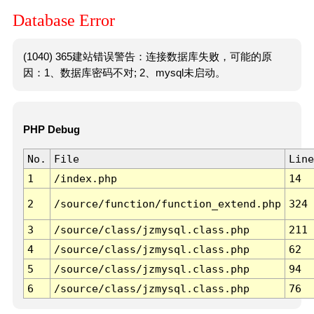
Database Error
(1040) 365建站错误警告：连接数据库失败，可能的原
因：1、数据库密码不对; 2、mysql未启动。
PHP Debug
No.
File
Line
1
/index.php
14
2
/source/function/function_extend.php
324
3
/source/class/jzmysql.class.php
211
4
/source/class/jzmysql.class.php
62
5
/source/class/jzmysql.class.php
94
6
/source/class/jzmysql.class.php
76