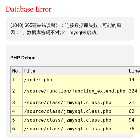
Database Error
(1040) 365建站错误警告：连接数据库失败，可能的原
因：1、数据库密码不对; 2、mysql未启动。
PHP Debug
No.
File
Line
1
/index.php
14
2
/source/function/function_extend.php
324
3
/source/class/jzmysql.class.php
211
4
/source/class/jzmysql.class.php
62
5
/source/class/jzmysql.class.php
94
6
/source/class/jzmysql.class.php
76