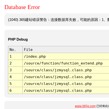
Database Error
(1040) 365建站错误警告：连接数据库失败，可能的原因：1、数
PHP Debug
No.
File
1
/index.php
2
/source/function/function_extend.php
3
/source/class/jzmysql.class.php
4
/source/class/jzmysql.class.php
5
/source/class/jzmysql.class.php
6
/source/class/jzmysql.class.php
www.365jz.com
已经将此