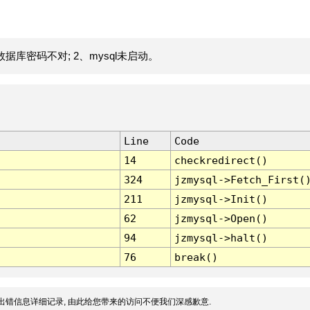
据库密码不对; 2、mysql未启动。
Line
Code
14
checkredirect()
324
jzmysql->Fetch_First(
211
jzmysql->Init()
62
jzmysql->Open()
94
jzmysql->halt()
76
break()
出错信息详细记录, 由此给您带来的访问不便我们深感歉意.