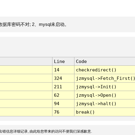
据库密码不对; 2、mysql未启动。
Line
Code
14
checkredirect()
324
jzmysql->Fetch_First(
211
jzmysql->Init()
62
jzmysql->Open()
94
jzmysql->halt()
76
break()
出错信息详细记录, 由此给您带来的访问不便我们深感歉意.