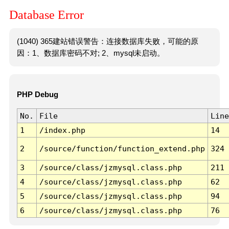
Database Error
(1040) 365建站错误警告：连接数据库失败，可能的原
因：1、数据库密码不对; 2、mysql未启动。
PHP Debug
No.
File
Line
1
/index.php
14
2
/source/function/function_extend.php
324
3
/source/class/jzmysql.class.php
211
4
/source/class/jzmysql.class.php
62
5
/source/class/jzmysql.class.php
94
6
/source/class/jzmysql.class.php
76