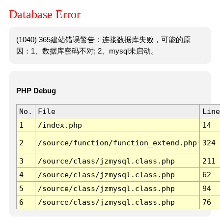
Database Error
(1040) 365建站错误警告：连接数据库失败，可能的原
因：1、数据库密码不对; 2、mysql未启动。
PHP Debug
No.
File
Line
1
/index.php
14
2
/source/function/function_extend.php
324
3
/source/class/jzmysql.class.php
211
4
/source/class/jzmysql.class.php
62
5
/source/class/jzmysql.class.php
94
6
/source/class/jzmysql.class.php
76