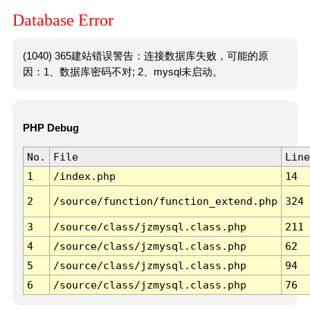
Database Error
(1040) 365建站错误警告：连接数据库失败，可能的原
因：1、数据库密码不对; 2、mysql未启动。
PHP Debug
No.
File
Line
1
/index.php
14
2
/source/function/function_extend.php
324
3
/source/class/jzmysql.class.php
211
4
/source/class/jzmysql.class.php
62
5
/source/class/jzmysql.class.php
94
6
/source/class/jzmysql.class.php
76