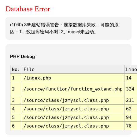
Database Error
(1040) 365建站错误警告：连接数据库失败，可能的原
因：1、数据库密码不对; 2、mysql未启动。
PHP Debug
No.
File
Line
1
/index.php
14
2
/source/function/function_extend.php
324
3
/source/class/jzmysql.class.php
211
4
/source/class/jzmysql.class.php
62
5
/source/class/jzmysql.class.php
94
6
/source/class/jzmysql.class.php
76