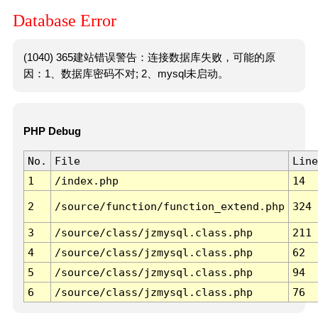
Database Error
(1040) 365建站错误警告：连接数据库失败，可能的原
因：1、数据库密码不对; 2、mysql未启动。
PHP Debug
No.
File
Line
1
/index.php
14
2
/source/function/function_extend.php
324
3
/source/class/jzmysql.class.php
211
4
/source/class/jzmysql.class.php
62
5
/source/class/jzmysql.class.php
94
6
/source/class/jzmysql.class.php
76