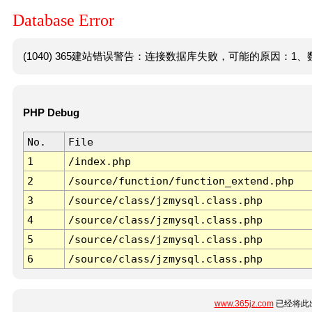
Database Error
(1040) 365建站错误警告：连接数据库失败，可能的原因：1、数
PHP Debug
No.
File
1
/index.php
2
/source/function/function_extend.php
3
/source/class/jzmysql.class.php
4
/source/class/jzmysql.class.php
5
/source/class/jzmysql.class.php
6
/source/class/jzmysql.class.php
www.365jz.com
已经将此