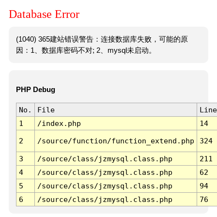
Database Error
(1040) 365建站错误警告：连接数据库失败，可能的原
因：1、数据库密码不对; 2、mysql未启动。
PHP Debug
No.
File
Line
1
/index.php
14
2
/source/function/function_extend.php
324
3
/source/class/jzmysql.class.php
211
4
/source/class/jzmysql.class.php
62
5
/source/class/jzmysql.class.php
94
6
/source/class/jzmysql.class.php
76