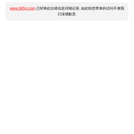
www.365jz.com
已经将此出错信息详细记录, 由此给您带来的访问不便我
们深感歉意.