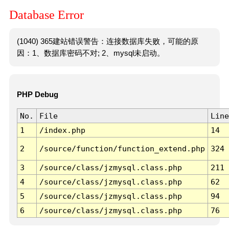
Database Error
(1040) 365建站错误警告：连接数据库失败，可能的原
因：1、数据库密码不对; 2、mysql未启动。
PHP Debug
No.
File
Line
1
/index.php
14
2
/source/function/function_extend.php
324
3
/source/class/jzmysql.class.php
211
4
/source/class/jzmysql.class.php
62
5
/source/class/jzmysql.class.php
94
6
/source/class/jzmysql.class.php
76