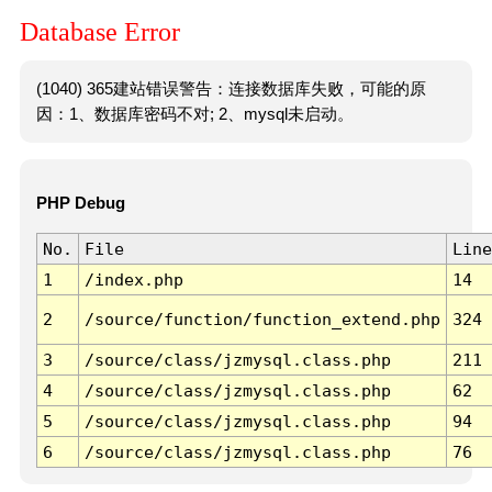
Database Error
(1040) 365建站错误警告：连接数据库失败，可能的原
因：1、数据库密码不对; 2、mysql未启动。
PHP Debug
No.
File
Line
1
/index.php
14
2
/source/function/function_extend.php
324
3
/source/class/jzmysql.class.php
211
4
/source/class/jzmysql.class.php
62
5
/source/class/jzmysql.class.php
94
6
/source/class/jzmysql.class.php
76