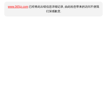
www.365jz.com
已经将此出错信息详细记录, 由此给您带来的访问不便我
们深感歉意.