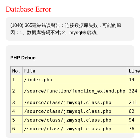
Database Error
(1040) 365建站错误警告：连接数据库失败，可能的原
因：1、数据库密码不对; 2、mysql未启动。
PHP Debug
No.
File
Line
1
/index.php
14
2
/source/function/function_extend.php
324
3
/source/class/jzmysql.class.php
211
4
/source/class/jzmysql.class.php
62
5
/source/class/jzmysql.class.php
94
6
/source/class/jzmysql.class.php
76