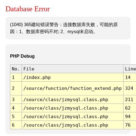
Database Error
(1040) 365建站错误警告：连接数据库失败，可能的原
因：1、数据库密码不对; 2、mysql未启动。
PHP Debug
No.
File
Line
1
/index.php
14
2
/source/function/function_extend.php
324
3
/source/class/jzmysql.class.php
211
4
/source/class/jzmysql.class.php
62
5
/source/class/jzmysql.class.php
94
6
/source/class/jzmysql.class.php
76