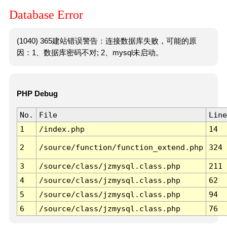
Database Error
(1040) 365建站错误警告：连接数据库失败，可能的原
因：1、数据库密码不对; 2、mysql未启动。
PHP Debug
No.
File
Line
1
/index.php
14
2
/source/function/function_extend.php
324
3
/source/class/jzmysql.class.php
211
4
/source/class/jzmysql.class.php
62
5
/source/class/jzmysql.class.php
94
6
/source/class/jzmysql.class.php
76