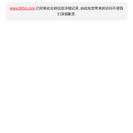
www.365jz.com
已经将此出错信息详细记录, 由此给您带来的访问不便我
们深感歉意.