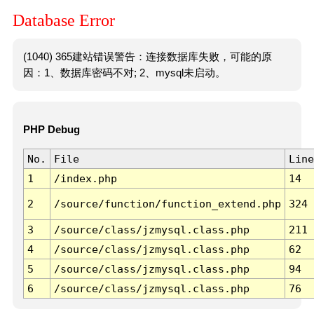
Database Error
(1040) 365建站错误警告：连接数据库失败，可能的原
因：1、数据库密码不对; 2、mysql未启动。
PHP Debug
No.
File
Line
1
/index.php
14
2
/source/function/function_extend.php
324
3
/source/class/jzmysql.class.php
211
4
/source/class/jzmysql.class.php
62
5
/source/class/jzmysql.class.php
94
6
/source/class/jzmysql.class.php
76