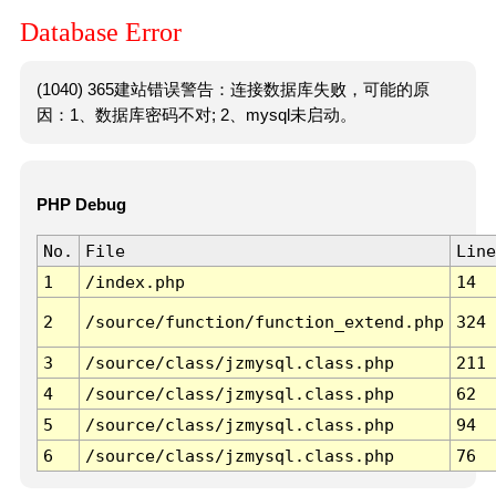
Database Error
(1040) 365建站错误警告：连接数据库失败，可能的原
因：1、数据库密码不对; 2、mysql未启动。
PHP Debug
No.
File
Line
1
/index.php
14
2
/source/function/function_extend.php
324
3
/source/class/jzmysql.class.php
211
4
/source/class/jzmysql.class.php
62
5
/source/class/jzmysql.class.php
94
6
/source/class/jzmysql.class.php
76