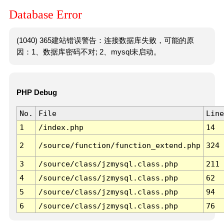
Database Error
(1040) 365建站错误警告：连接数据库失败，可能的原
因：1、数据库密码不对; 2、mysql未启动。
PHP Debug
No.
File
Line
1
/index.php
14
2
/source/function/function_extend.php
324
3
/source/class/jzmysql.class.php
211
4
/source/class/jzmysql.class.php
62
5
/source/class/jzmysql.class.php
94
6
/source/class/jzmysql.class.php
76