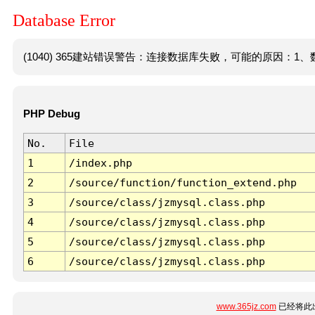
Database Error
(1040) 365建站错误警告：连接数据库失败，可能的原因：1、数
PHP Debug
No.
File
1
/index.php
2
/source/function/function_extend.php
3
/source/class/jzmysql.class.php
4
/source/class/jzmysql.class.php
5
/source/class/jzmysql.class.php
6
/source/class/jzmysql.class.php
www.365jz.com
已经将此