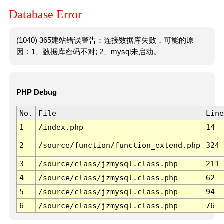
Database Error
(1040) 365建站错误警告：连接数据库失败，可能的原
因：1、数据库密码不对; 2、mysql未启动。
PHP Debug
No.
File
Line
1
/index.php
14
2
/source/function/function_extend.php
324
3
/source/class/jzmysql.class.php
211
4
/source/class/jzmysql.class.php
62
5
/source/class/jzmysql.class.php
94
6
/source/class/jzmysql.class.php
76