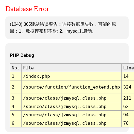
Database Error
(1040) 365建站错误警告：连接数据库失败，可能的原
因：1、数据库密码不对; 2、mysql未启动。
PHP Debug
No.
File
Line
1
/index.php
14
2
/source/function/function_extend.php
324
3
/source/class/jzmysql.class.php
211
4
/source/class/jzmysql.class.php
62
5
/source/class/jzmysql.class.php
94
6
/source/class/jzmysql.class.php
76