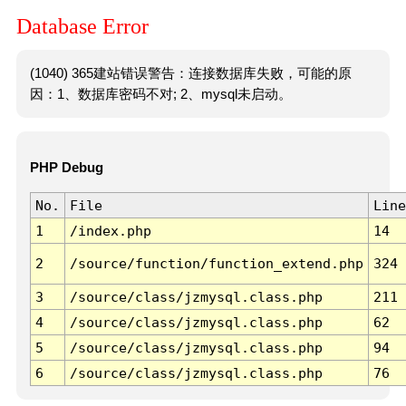
Database Error
(1040) 365建站错误警告：连接数据库失败，可能的原
因：1、数据库密码不对; 2、mysql未启动。
PHP Debug
No.
File
Line
1
/index.php
14
2
/source/function/function_extend.php
324
3
/source/class/jzmysql.class.php
211
4
/source/class/jzmysql.class.php
62
5
/source/class/jzmysql.class.php
94
6
/source/class/jzmysql.class.php
76