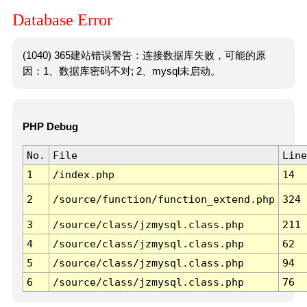
Database Error
(1040) 365建站错误警告：连接数据库失败，可能的原
因：1、数据库密码不对; 2、mysql未启动。
PHP Debug
No.
File
Line
1
/index.php
14
2
/source/function/function_extend.php
324
3
/source/class/jzmysql.class.php
211
4
/source/class/jzmysql.class.php
62
5
/source/class/jzmysql.class.php
94
6
/source/class/jzmysql.class.php
76