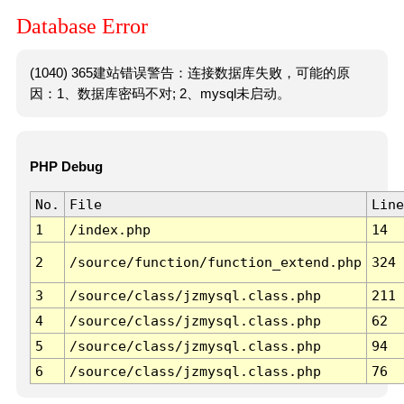
Database Error
(1040) 365建站错误警告：连接数据库失败，可能的原
因：1、数据库密码不对; 2、mysql未启动。
PHP Debug
No.
File
Line
1
/index.php
14
2
/source/function/function_extend.php
324
3
/source/class/jzmysql.class.php
211
4
/source/class/jzmysql.class.php
62
5
/source/class/jzmysql.class.php
94
6
/source/class/jzmysql.class.php
76