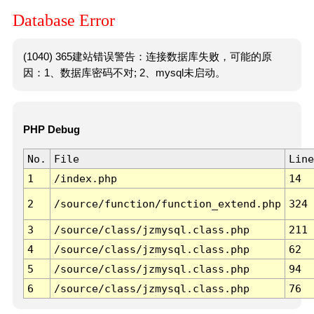
Database Error
(1040) 365建站错误警告：连接数据库失败，可能的原
因：1、数据库密码不对; 2、mysql未启动。
PHP Debug
No.
File
Line
1
/index.php
14
2
/source/function/function_extend.php
324
3
/source/class/jzmysql.class.php
211
4
/source/class/jzmysql.class.php
62
5
/source/class/jzmysql.class.php
94
6
/source/class/jzmysql.class.php
76