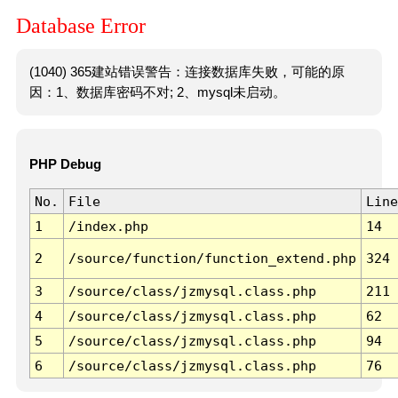
Database Error
(1040) 365建站错误警告：连接数据库失败，可能的原
因：1、数据库密码不对; 2、mysql未启动。
PHP Debug
No.
File
Line
1
/index.php
14
2
/source/function/function_extend.php
324
3
/source/class/jzmysql.class.php
211
4
/source/class/jzmysql.class.php
62
5
/source/class/jzmysql.class.php
94
6
/source/class/jzmysql.class.php
76