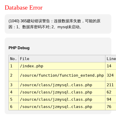
Database Error
(1040) 365建站错误警告：连接数据库失败，可能的原
因：1、数据库密码不对; 2、mysql未启动。
PHP Debug
No.
File
Line
1
/index.php
14
2
/source/function/function_extend.php
324
3
/source/class/jzmysql.class.php
211
4
/source/class/jzmysql.class.php
62
5
/source/class/jzmysql.class.php
94
6
/source/class/jzmysql.class.php
76