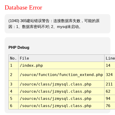
Database Error
(1040) 365建站错误警告：连接数据库失败，可能的原
因：1、数据库密码不对; 2、mysql未启动。
PHP Debug
No.
File
Line
1
/index.php
14
2
/source/function/function_extend.php
324
3
/source/class/jzmysql.class.php
211
4
/source/class/jzmysql.class.php
62
5
/source/class/jzmysql.class.php
94
6
/source/class/jzmysql.class.php
76