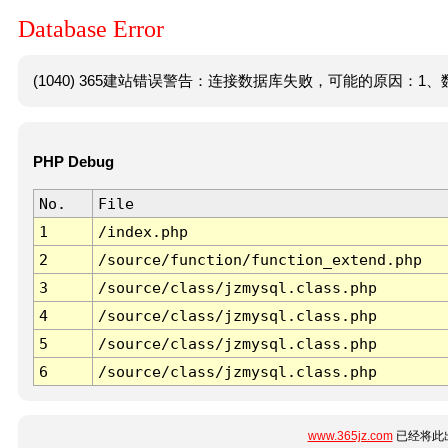
Database Error
(1040) 365建站错误警告：连接数据库失败，可能的原因：1、数
PHP Debug
No.
File
1
/index.php
2
/source/function/function_extend.php
3
/source/class/jzmysql.class.php
4
/source/class/jzmysql.class.php
5
/source/class/jzmysql.class.php
6
/source/class/jzmysql.class.php
www.365jz.com
已经将此