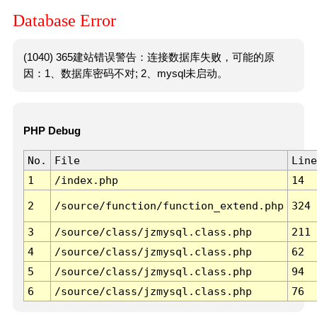
Database Error
(1040) 365建站错误警告：连接数据库失败，可能的原
因：1、数据库密码不对; 2、mysql未启动。
PHP Debug
No.
File
Line
1
/index.php
14
2
/source/function/function_extend.php
324
3
/source/class/jzmysql.class.php
211
4
/source/class/jzmysql.class.php
62
5
/source/class/jzmysql.class.php
94
6
/source/class/jzmysql.class.php
76