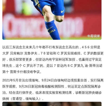
以后三东说念主未来几十年都不行有东说念主高出的，4 5 6 分辩是
大罗 贝肯鲍尔 克鲁伊夫，7 8 皆祖和 C 罗其实很难排。C 罗的数据更
好，俱乐部荣誉更多，但皆达内有宇宙杯冠军加捏，也赢得过宇宙足
球先生，这个 C 罗比不了的。是以 7 皆达内 8 C 罗第九 迪·斯蒂法诺
第十 普斯卡什都没啥争议。
2021年5月非法出境缅甸。9月24日自缅甸经边境投案自首，实行隔离
医学观察。9月26日新冠病毒核酸检测阳性，转运至定点医院隔离诊
治。结合流行病学史、临床表现实验室检测结果，诊断新冠肺炎确诊
病例（普通型，缅甸输入）。