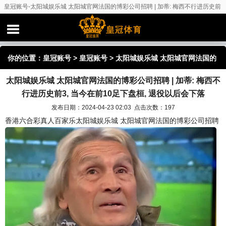
皇冠账号-太阳城娱乐城 太阳城官网法国的博彩公司招聘 | 加蒂: 梅西不行进历史前
3, 当今在前10足下盘桓, 退役以后会下落
你的位置：
皇冠账号
>
皇冠账号
> 太阳城娱乐城 太阳城官网法国的
太阳城娱乐城 太阳城官网法国的博彩公司招聘 | 加蒂: 梅西不
博彩公司招聘 | 加蒂: 梅西不行进历史前3, 当今在前10足下盘桓, 退
行进历史前3, 当今在前10足下盘桓, 退役以后会下落
役以后会下落
发布日期：2024-04-23 02:03 点击次数：197
香港六合彩真人百家乐太阳城娱乐城 太阳城官网法国的博彩公司招聘