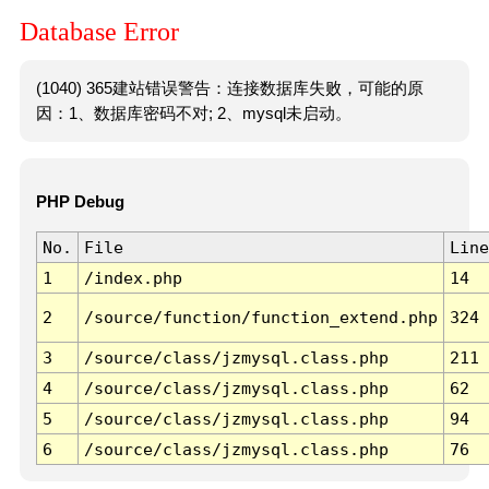
Database Error
(1040) 365建站错误警告：连接数据库失败，可能的原
因：1、数据库密码不对; 2、mysql未启动。
PHP Debug
No.
File
Line
1
/index.php
14
2
/source/function/function_extend.php
324
3
/source/class/jzmysql.class.php
211
4
/source/class/jzmysql.class.php
62
5
/source/class/jzmysql.class.php
94
6
/source/class/jzmysql.class.php
76