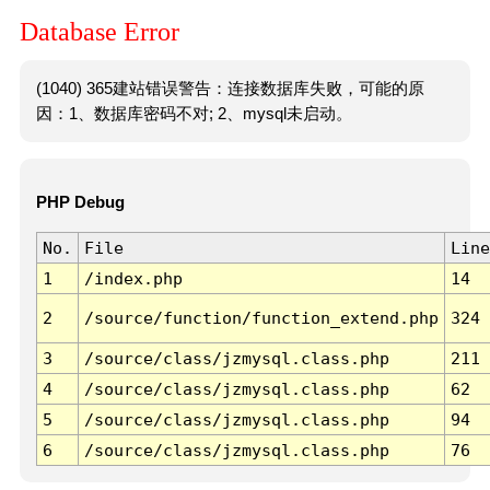
Database Error
(1040) 365建站错误警告：连接数据库失败，可能的原
因：1、数据库密码不对; 2、mysql未启动。
PHP Debug
No.
File
Line
1
/index.php
14
2
/source/function/function_extend.php
324
3
/source/class/jzmysql.class.php
211
4
/source/class/jzmysql.class.php
62
5
/source/class/jzmysql.class.php
94
6
/source/class/jzmysql.class.php
76