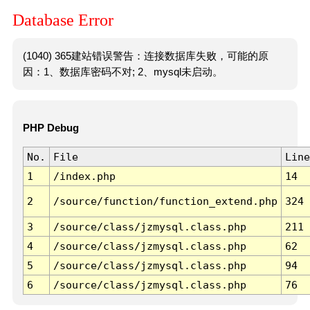
Database Error
(1040) 365建站错误警告：连接数据库失败，可能的原
因：1、数据库密码不对; 2、mysql未启动。
PHP Debug
No.
File
Line
1
/index.php
14
2
/source/function/function_extend.php
324
3
/source/class/jzmysql.class.php
211
4
/source/class/jzmysql.class.php
62
5
/source/class/jzmysql.class.php
94
6
/source/class/jzmysql.class.php
76