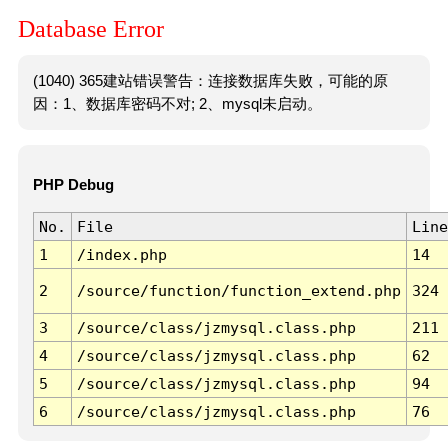
Database Error
(1040) 365建站错误警告：连接数据库失败，可能的原
因：1、数据库密码不对; 2、mysql未启动。
PHP Debug
No.
File
Line
1
/index.php
14
2
/source/function/function_extend.php
324
3
/source/class/jzmysql.class.php
211
4
/source/class/jzmysql.class.php
62
5
/source/class/jzmysql.class.php
94
6
/source/class/jzmysql.class.php
76